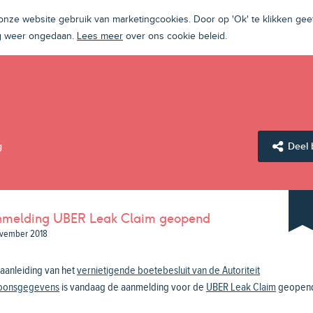
ze website gebruik van marketingcookies. Door op 'Ok' te klikken geef
ng weer ongedaan.
Lees meer
over ons cookie beleid.
g
Deel 
melding UBER Leak Claim geopend
vember 2018
aanleiding van het
vernietigende boetebesluit van de Autoriteit
oonsgegevens
is vandaag de aanmelding voor de
UBER Leak Claim
geopen