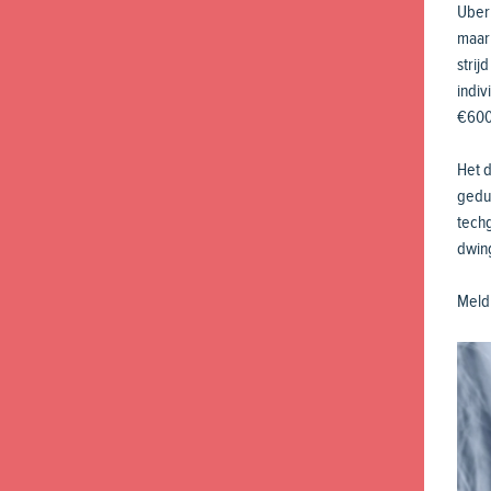
Uber 
maar 
strij
indi
€600
Het 
gedup
techg
dwin
Meld