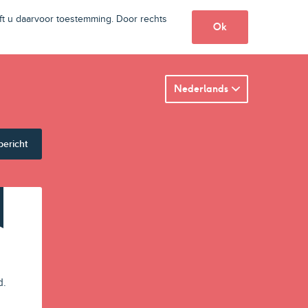
t u daarvoor toestemming. Door rechts
Ok
Nederlands
bericht
d.