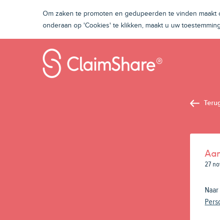
Om zaken te promoten en gedupeerden te vinden maakt on
onderaan op 'Cookies' te klikken, maakt u uw toestemmi
Teru
Aan
27 no
Naar 
Pers