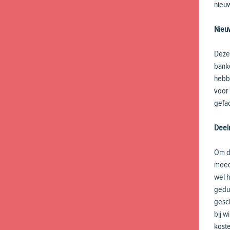
nieu
Nieu
Deze 
bank
hebbe
voor
gefac
Deel
Om de
meedo
wel h
gedu
gesch
bij 
koste