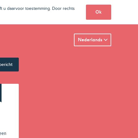
t u daarvoor toestemming. Door rechts
Ok
Nederlands
bericht
 een