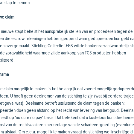
we stap te nemen.
we claim
nieuwe stapt behelst het aansprakelijk stellen van en procederen tegen de
en die escrow rekeningen hebben geopend waar gedupeerden hun geld na
n overgemaakt. Stichting Collectief-FGS wil de banken verantwoordelijk st
 de zorgvuldigheid waarmee zij de aankoop van FGS producten hebben
iliteerd.
name
 claim mogelijk te maken, is het belangrijk dat zoveel mogelijk gedupeerd
en. U hoeft geen deelnemer van de stichting te zijn (wat bij eerdere traje
et geval was). Deelname betreft uitsluiteind de claim tegen de banken:
peerden doen geen afstand op het recht van levering van het goud. Deeln
iedt op 'no cure no pay'-basis. Dat betekent dat u kosteloos kunt deelneme
winst van de rechtszaak een percentage van de schadevergoeding (eventuee
n) afstaat. Om e.e.a. mogelijk te maken vraagt de stichting wel inschrijfgeld