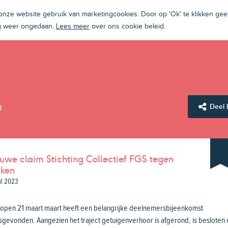
ze website gebruik van marketingcookies. Door op 'Ok' te klikken geef
ng weer ongedaan.
Lees meer
over ons cookie beleid.
g
Deel 
uwe claim Stichting Collectief FGS tegen
ken
il 2023
lopen 21 maart maart heeft een belangrijke deelnemersbijeenkomst
sgevonden. Aangezien het traject getuigenverhoor is afgerond, is besloten