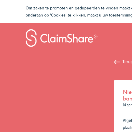
Om zaken te promoten en gedupeerden te vinden maakt on
onderaan op 'Cookies' te klikken, maakt u uw toestemmi
Teru
Nie
ban
14 apr
Afge
plaat