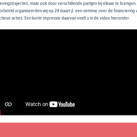
vingstrajecten, maar ook door verschillende partijen bij elkaar te brengen.
orbeeld organiseerden wij op 24 maart jl. een seminar over de financiering 
ctieve acties. Een korte impressie daarvan vindt u in de video hieronder: