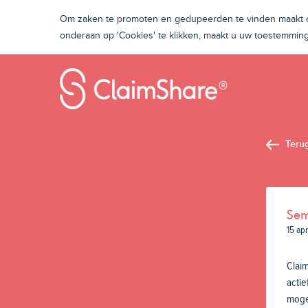
Om zaken te promoten en gedupeerden te vinden maakt on
onderaan op 'Cookies' te klikken, maakt u uw toestemmi
Teru
Sem
15 ap
Claim
actie
mogel