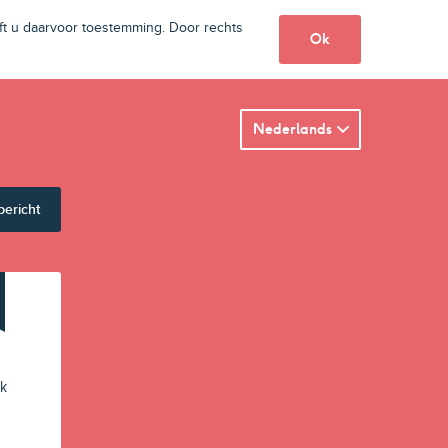
t u daarvoor toestemming. Door rechts
Ok
Nederlands
bericht
ok