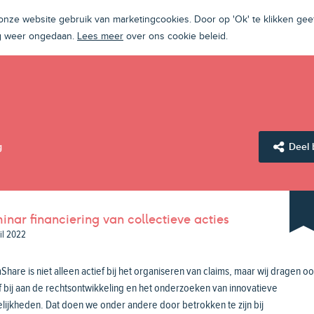
ze website gebruik van marketingcookies. Door op 'Ok' te klikken geef
ng weer ongedaan.
Lees meer
over ons cookie beleid.
g
Deel 
inar financiering van collectieve acties
ril 2022
Share is niet alleen actief bij het organiseren van claims, maar wij dragen o
f bij aan de rechtsontwikkeling en het onderzoeken van innovatieve
ijkheden. Dat doen we onder andere door betrokken te zijn bij