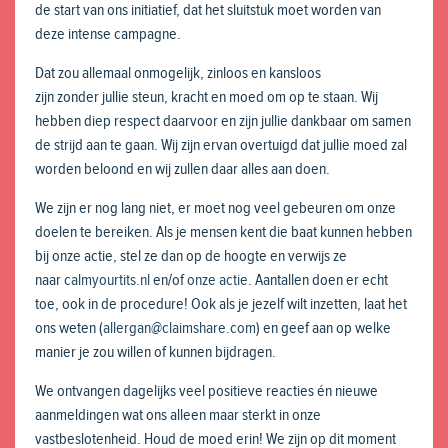
de start van ons initiatief, dat het sluitstuk moet worden van
deze intense campagne.
Dat zou allemaal onmogelijk, zinloos en kansloos
zijn zonder jullie steun, kracht en moed om op te staan. Wij
hebben diep respect daarvoor en zijn jullie dankbaar om samen
de strijd aan te gaan. Wij zijn ervan overtuigd dat jullie moed zal
worden beloond en wij zullen daar alles aan doen.
We zijn er nog lang niet, er moet nog veel gebeuren om onze
doelen te bereiken. Als je mensen kent die baat kunnen hebben
bij onze actie, stel ze dan op de hoogte en verwijs ze
naar
calmyourtits.nl
en/of
onze actie
. Aantallen doen er echt
toe, ook in de procedure! Ook als je jezelf wilt inzetten, laat het
ons weten (
allergan@claimshare.com
) en geef aan op welke
manier je zou willen of kunnen bijdragen.
We ontvangen dagelijks veel positieve reacties én nieuwe
aanmeldingen wat ons alleen maar sterkt in onze
vastbeslotenheid. Houd de moed erin! We zijn op dit moment