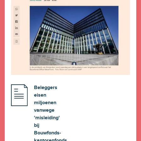
Beleggers
eisen
miljoenen
vanwege
'misleiding'
bij
Bouwfonds-
kantorenfonds