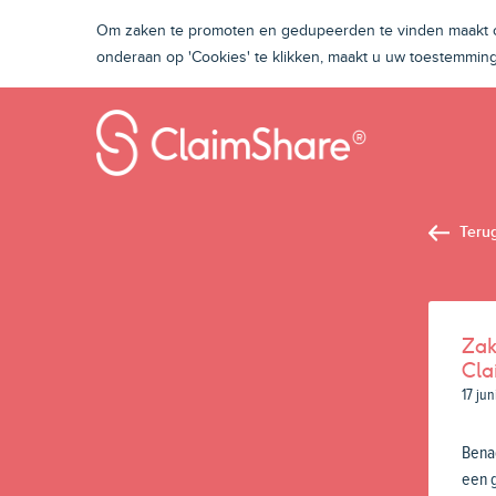
Om zaken te promoten en gedupeerden te vinden maakt on
onderaan op 'Cookies' te klikken, maakt u uw toestemmi
Teru
Zak
Cla
17 ju
Bena
een