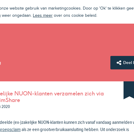
ze website gebruik van marketingcookies. Door op 'Ok' te klikken geef
ng weer ongedaan.
Lees meer
over ons cookie beleid.
g
Deel 
elijke NUON-klanten verzamelen zich via
imShare
ni 2020
deelde (ex-)zakelijke NUON-klanten kunnen zich vanaf vandaag aanmelden 
groepsclaim
als ze een grootverbruikaansluiting hebben. Uit onderzoek is