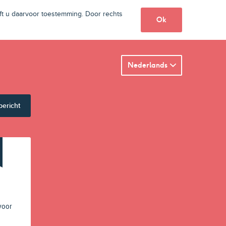
t u daarvoor toestemming. Door rechts
Ok
Nederlands
bericht
voor