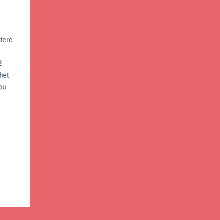
stere
2
het
ou