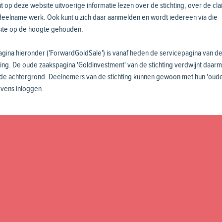
t op deze website uitvoerige informatie lezen over de stichting, over de cl
deelname werk. Ook kunt u zich daar aanmelden en wordt iedereen via die
ite op de hoogte gehouden.
gina hieronder ('ForwardGoldSale') is vanaf heden de servicepagina van d
ting. De oude zaakspagina 'Goldinvestment' van de stichting verdwijnt daar
 de achtergrond. Deelnemers van de stichting kunnen gewoon met hun 'oude
vens inloggen.