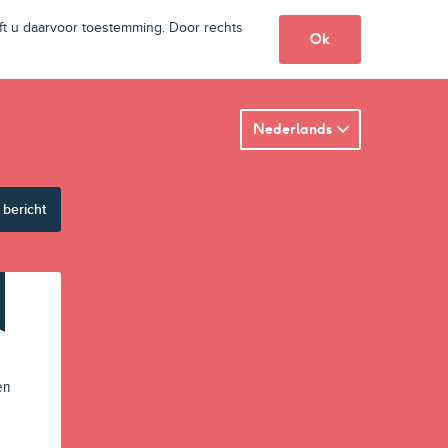
t u daarvoor toestemming. Door rechts
Ok
Nederlands
 bericht
en