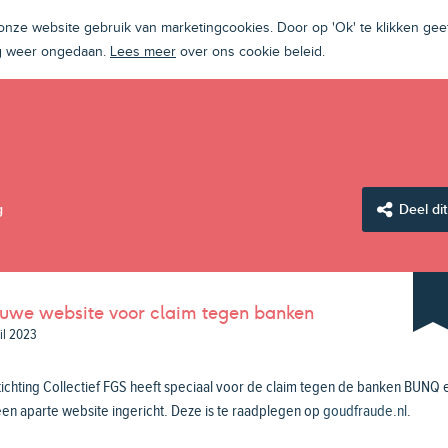
ze website gebruik van marketingcookies. Door op 'Ok' te klikken geef
ng weer ongedaan.
Lees meer
over ons cookie beleid.
g
Deel dit
uwe website voor claim tegen banken
ril 2023
ichting Collectief FGS heeft speciaal voor de claim tegen de banken BUNQ 
en aparte website ingericht. Deze is te raadplegen op
goudfraude.nl
.