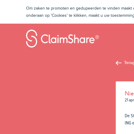
Om zaken te promoten en gedupeerden te vinden maakt on
onderaan op 'Cookies' te klikken, maakt u uw toestemmi
Teru
Nie
21 ap
De St
ING e