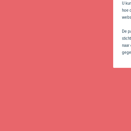
U kun
hoe 
webs
De pa
stich
naar
gege