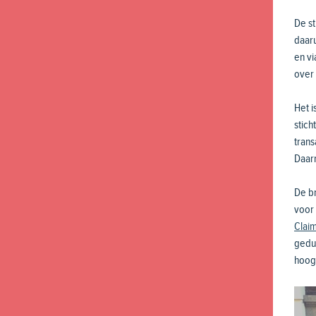
De st
daaru
en v
over
Het i
stich
trans
Daar
De b
voor 
Clai
gedup
hoog