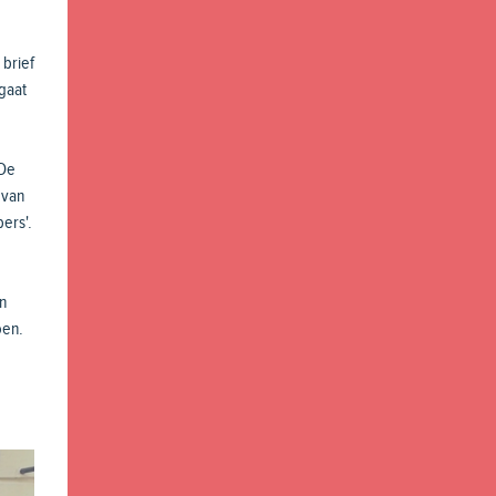
 brief
gaat
 De
van
ers'.
in
oen.