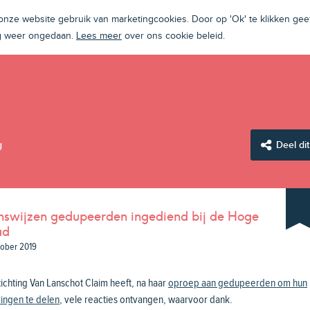
ze website gebruik van marketingcookies. Door op 'Ok' te klikken geef
ng weer ongedaan.
Lees meer
over ons cookie beleid.
g
Deel dit
nswijzen gedupeerden ingediend bij de Hoge
ad
tober 2019
ichting Van Lanschot Claim heeft, na haar
oproep aan gedupeerden om hun
ingen te delen
,
vele reacties ontvangen, waarvoor dank.