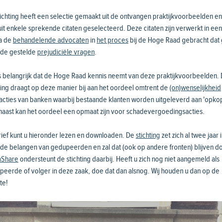
ichting heeft een selectie gemaakt uit de ontvangen praktijkvoorbeelden en
it enkele sprekende citaten geselecteerd. Deze citaten zijn verwerkt in een
ia de
behandelende advocaten
in
het proces
bij de Hoge Raad gebracht dat 
 de
gestelde
prejudiciële vragen
.
s belangrijk dat de Hoge Raad kennis neemt van deze praktijkvoorbeelden.
ting draagt op deze manier bij aan het oordeel omtrent de
(on)wenselijkheid
acties van banken waarbij bestaande klanten worden uitgeleverd aan 'opkop
naast kan het oordeel een opmaat zijn voor schadevergoedingsacties.
rief kunt u hieronder lezen en downloaden. De
stichting
zet zich al twee jaar 
de belangen van gedupeerden en zal dat (ook op andere fronten) blijven d
mShare
ondersteunt de stichting daarbij. Heeft u zich nog niet aangemeld als
eerde of volger in deze zaak, doe dat dan alsnog. Wij houden u dan op de
te!