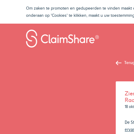
Om zaken te promoten en gedupeerden te vinden maakt on
onderaan op 'Cookies' te klikken, maakt u uw toestemmi
Teru
Zie
Ra
18 ok
De St
ervar