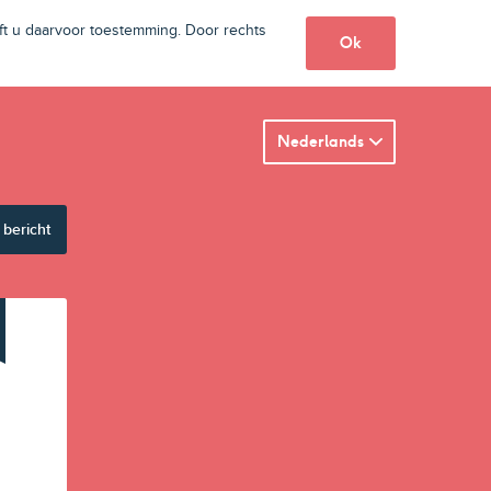
t u daarvoor toestemming. Door rechts
Ok
Nederlands
 bericht