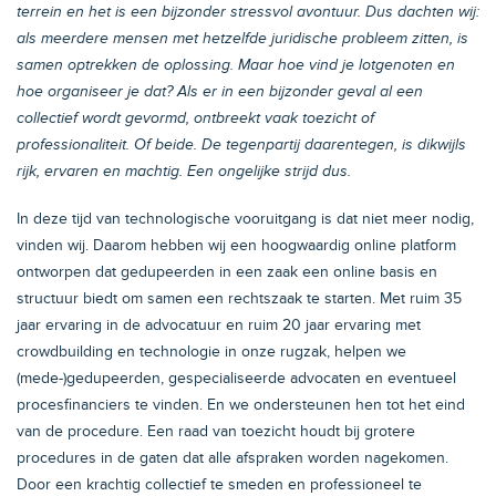
terrein en het is een bijzonder stressvol avontuur. Dus dachten wij:
als meerdere mensen met hetzelfde juridische probleem zitten, is
samen optrekken de oplossing. Maar hoe vind je lotgenoten en
hoe organiseer je dat? Als er in een bijzonder geval al een
collectief wordt gevormd, ontbreekt vaak toezicht of
professionaliteit. Of beide. De tegenpartij daarentegen, is dikwijls
rijk, ervaren en machtig. Een ongelijke strijd dus.
In deze tijd van technologische vooruitgang is dat niet meer nodig,
vinden wij. Daarom hebben wij een hoogwaardig online platform
ontworpen dat gedupeerden in een zaak een online basis en
structuur biedt om samen een rechtszaak te starten. Met ruim 35
jaar ervaring in de advocatuur en ruim 20 jaar ervaring met
crowdbuilding en technologie in onze rugzak, helpen we
(mede-)gedupeerden, gespecialiseerde advocaten en eventueel
procesfinanciers te vinden. En we ondersteunen hen tot het eind
van de procedure. Een raad van toezicht houdt bij grotere
procedures in de gaten dat alle afspraken worden nagekomen.
Door een krachtig collectief te smeden en professioneel te