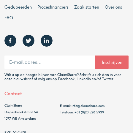
Gedupeerden
Procesfinanciers
Zaak starten
Over ons
FAQ
Wilt u op de hoogte blijven van ClaimShare? Schrijft u zich dan in voor
onze nieuwsbrief of volg ons op Facebook, LinkedIn en/of Twitter.
Contact
ClaimShare
E-mail:
info@claimshare.com
Diepenbrockstraat 54
Telefoon:
+31 (0)20 528 5939
1077 WB Amsterdam
KVK:
66165091